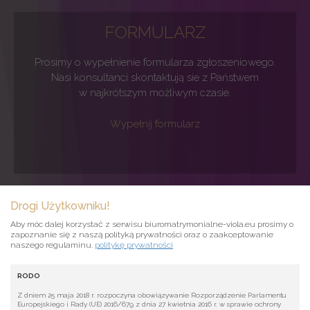
FORMULARZ
Prosimy o wypełnienie formularza zgłoszeniowego.
Nasi konsultanci skontaktują sie z Państwem
w najkrótszym możliwym czasie.
Wypełnij formularz
Drogi Użytkowniku!
KONTAKT
Aby móc dalej korzystać z serwisu biuromatrymonialne-viola.eu prosimy o
zapoznanie się z naszą polityką prywatności oraz o zaakceptowanie
Whatsapp: 0049152 – 54060894
naszego regulaminu.
politykę prywatności
Mobile: 0049152 - 54060894
RODO
Napisz sms oddzwonimy
Z dniem 25 maja 2018 r. rozpoczyna obowiązywanie Rozporządzenie Parlamentu
Europejskiego i Rady (UE) 2016/679 z dnia 27 kwietnia 2016 r. w sprawie ochrony