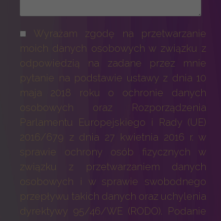
Wyrażam zgodę na przetwarzanie
moich danych osobowych w związku z
odpowiedzią na zadane przez mnie
pytanie na podstawie ustawy z dnia 10
maja 2018 roku o ochronie danych
osobowych oraz Rozporządzenia
Parlamentu Europejskiego i Rady (UE)
2016/679 z dnia 27 kwietnia 2016 r. w
sprawie ochrony osób fizycznych w
związku z przetwarzaniem danych
osobowych i w sprawie swobodnego
przepływu takich danych oraz uchylenia
dyrektywy 95/46/WE (RODO). Podanie