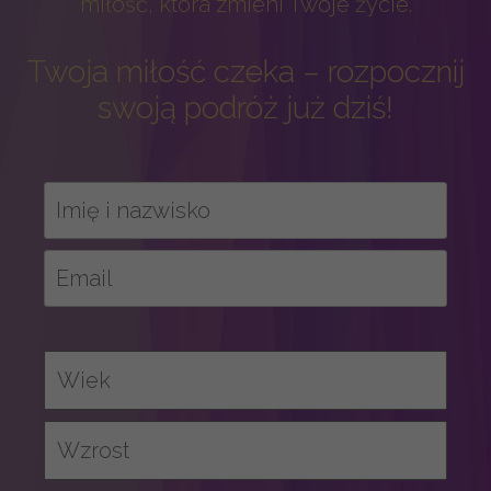
miłość, która zmieni Twoje życie.
Twoja miłość czeka – rozpocznij
swoją podróż już dziś!